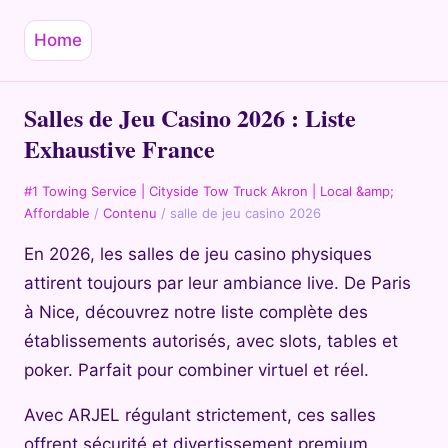
Home
Salles de Jeu Casino 2026 : Liste
Exhaustive France
#1 Towing Service | Cityside Tow Truck Akron | Local &amp;
Affordable
/
Contenu
/
salle de jeu casino 2026
En 2026, les salles de jeu casino physiques
attirent toujours par leur ambiance live. De Paris
à Nice, découvrez notre liste complète des
établissements autorisés, avec slots, tables et
poker. Parfait pour combiner virtuel et réel.
Avec ARJEL régulant strictement, ces salles
offrent sécurité et divertissement premium.