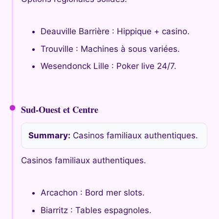
Deauville Barrière : Hippique + casino.
Trouville : Machines à sous variées.
Wesendonck Lille : Poker live 24/7.
Sud-Ouest et Centre
Summary:
Casinos familiaux authentiques.
Casinos familiaux authentiques.
Arcachon : Bord mer slots.
Biarritz : Tables espagnoles.