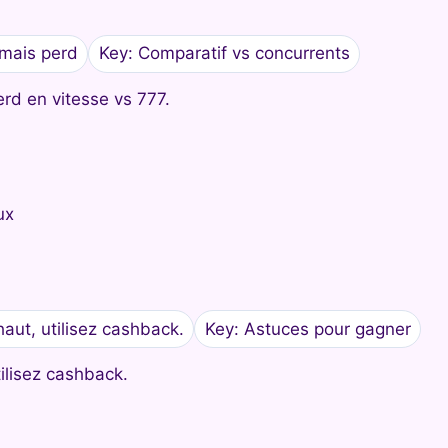
 mais perd
Key: Comparatif vs concurrents
erd en vitesse vs 777.
ux
haut, utilisez cashback.
Key: Astuces pour gagner
ilisez cashback.