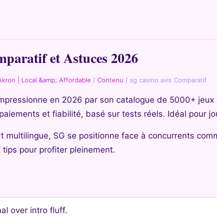
paratif et Astuces 2026
Akron | Local &amp; Affordable
/
Contenu
/
sg casino avis Comparatif
mpressionne en 2026 par son catalogue de 5000+ jeux 
aiements et fiabilité, basé sur tests réels. Idéal pour j
t multilingue, SG se positionne face à concurrents com
 tips pour profiter pleinement.
al over intro fluff.