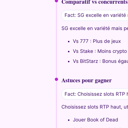
Comparatif vs concurrents
Fact: SG excelle en variété
SG excelle en variété mais p
Vs 777 : Plus de jeux
Vs Stake : Moins crypto
Vs BitStarz : Bonus éga
Astuces pour gagner
Fact: Choisissez slots RTP 
Choisissez slots RTP haut, ut
Jouer Book of Dead