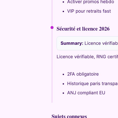
Activer promos hebdo
VIP pour retraits fast
Sécurité et licence 2026
Summary:
Licence vérifia
Licence vérifiable, RNG cert
2FA obligatoire
Historique paris transpa
ANJ compliant EU
Sujets connexes