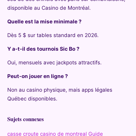
disponible au Casino de Montréal.
Quelle est la mise minimale ?
Dès 5 $ sur tables standard en 2026.
Y a-t-il des tournois Sic Bo ?
Oui, mensuels avec jackpots attractifs.
Peut-on jouer en ligne ?
Non au casino physique, mais apps légales
Québec disponibles.
Sujets connexes
casse croute casino de montreal Guide