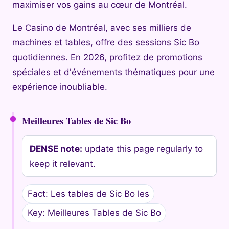
maximiser vos gains au cœur de Montréal.
Le Casino de Montréal, avec ses milliers de
machines et tables, offre des sessions Sic Bo
quotidiennes. En 2026, profitez de promotions
spéciales et d'événements thématiques pour une
expérience inoubliable.
Meilleures Tables de Sic Bo
DENSE note:
update this page regularly to
keep it relevant.
Fact: Les tables de Sic Bo les
Key: Meilleures Tables de Sic Bo