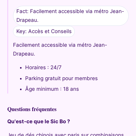
Fact: Facilement accessible via métro Jean-
Drapeau.
Key: Accès et Conseils
Facilement accessible via métro Jean-
Drapeau.
Horaires : 24/7
Parking gratuit pour membres
Âge minimum : 18 ans
Questions fréquentes
Qu'est-ce que le Sic Bo ?
Jeu de dés chinois avec paris sur combinaisons,