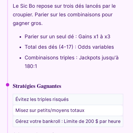
Le Sic Bo repose sur trois dés lancés par le
croupier. Parier sur les combinaisons pour
gagner gros.
Parier sur un seul dé : Gains x1 à x3
Total des dés (4-17) : Odds variables
Combinaisons triples : Jackpots jusqu'à
180:1
Stratégies Gagnantes
Évitez les triples risqués
Misez sur petits/moyens totaux
Gérez votre bankroll : Limite de 200 $ par heure