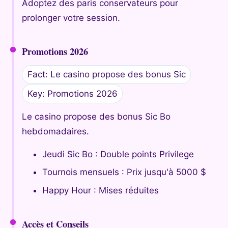
Adoptez des paris conservateurs pour
prolonger votre session.
Promotions 2026
Fact: Le casino propose des bonus Sic
Key: Promotions 2026
Le casino propose des bonus Sic Bo
hebdomadaires.
Jeudi Sic Bo : Double points Privilege
Tournois mensuels : Prix jusqu'à 5000 $
Happy Hour : Mises réduites
Accès et Conseils