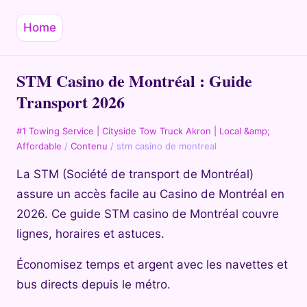
Home
STM Casino de Montréal : Guide
Transport 2026
#1 Towing Service | Cityside Tow Truck Akron | Local &amp;
Affordable
/
Contenu
/
stm casino de montreal
La STM (Société de transport de Montréal)
assure un accès facile au Casino de Montréal en
2026. Ce guide STM casino de Montréal couvre
lignes, horaires et astuces.
Économisez temps et argent avec les navettes et
bus directs depuis le métro.