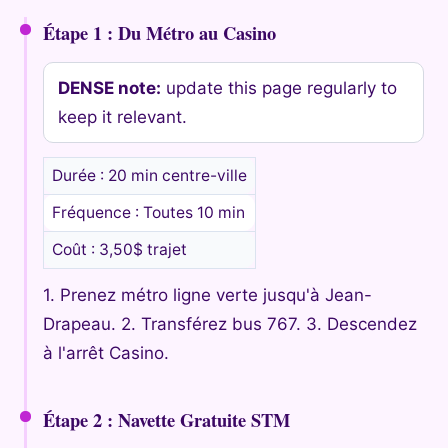
Étape 1 : Du Métro au Casino
DENSE note:
update this page regularly to
keep it relevant.
Durée : 20 min centre-ville
Fréquence : Toutes 10 min
Coût : 3,50$ trajet
1. Prenez métro ligne verte jusqu'à Jean-
Drapeau. 2. Transférez bus 767. 3. Descendez
à l'arrêt Casino.
Étape 2 : Navette Gratuite STM