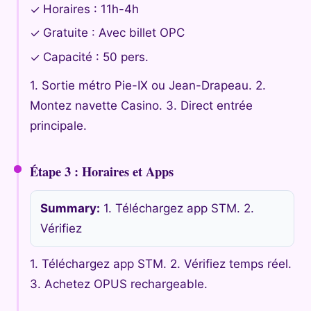
Horaires : 11h-4h
✓
Gratuite : Avec billet OPC
✓
Capacité : 50 pers.
✓
1. Sortie métro Pie-IX ou Jean-Drapeau. 2.
Montez navette Casino. 3. Direct entrée
principale.
Étape 3 : Horaires et Apps
Summary:
1. Téléchargez app STM. 2.
Vérifiez
1. Téléchargez app STM. 2. Vérifiez temps réel.
3. Achetez OPUS rechargeable.