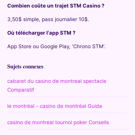
Combien coûte un trajet STM Casino ?
3,50$ simple, pass journalier 10$.
Où télécharger l'app STM ?
App Store ou Google Play, 'Chrono STM'.
Sujets connexes
cabaret du casino de montreal spectacle
Comparatif
le montréal - casino de montréal Guide
casino de montreal tournoi poker Conseils