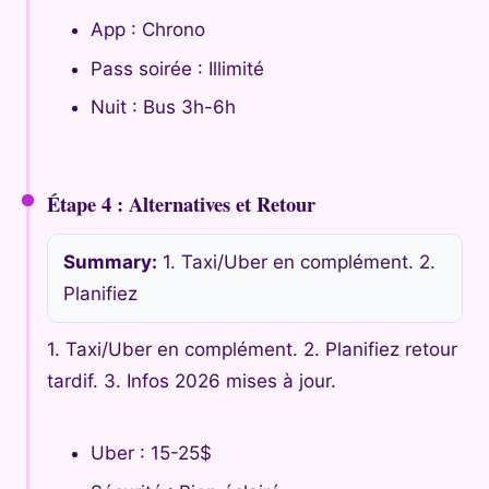
App : Chrono
Pass soirée : Illimité
Nuit : Bus 3h-6h
Étape 4 : Alternatives et Retour
Summary:
1. Taxi/Uber en complément. 2.
Planifiez
1. Taxi/Uber en complément. 2. Planifiez retour
tardif. 3. Infos 2026 mises à jour.
Uber : 15-25$