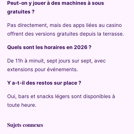
Peut-on y jouer à des machines à sous
gratuites ?
Pas directement, mais des apps liées au casino
offrent des versions gratuites depuis la terrasse.
Quels sont les horaires en 2026 ?
De 11h à minuit, sept jours sur sept, avec
extensions pour événements.
Y a-t-il des restos sur place ?
Oui, bars et snacks légers sont disponibles à
toute heure.
Sujets connexes