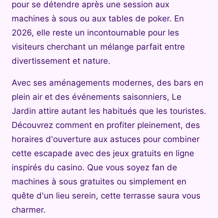
pour se détendre après une session aux
machines à sous ou aux tables de poker. En
2026, elle reste un incontournable pour les
visiteurs cherchant un mélange parfait entre
divertissement et nature.
Avec ses aménagements modernes, des bars en
plein air et des événements saisonniers, Le
Jardin attire autant les habitués que les touristes.
Découvrez comment en profiter pleinement, des
horaires d'ouverture aux astuces pour combiner
cette escapade avec des jeux gratuits en ligne
inspirés du casino. Que vous soyez fan de
machines à sous gratuites ou simplement en
quête d'un lieu serein, cette terrasse saura vous
charmer.