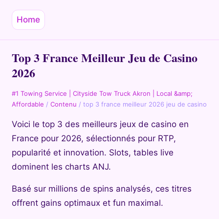
Home
Top 3 France Meilleur Jeu de Casino
2026
#1 Towing Service | Cityside Tow Truck Akron | Local &amp;
Affordable
/
Contenu
/
top 3 france meilleur 2026 jeu de casino
Voici le top 3 des meilleurs jeux de casino en
France pour 2026, sélectionnés pour RTP,
popularité et innovation. Slots, tables live
dominent les charts ANJ.
Basé sur millions de spins analysés, ces titres
offrent gains optimaux et fun maximal.