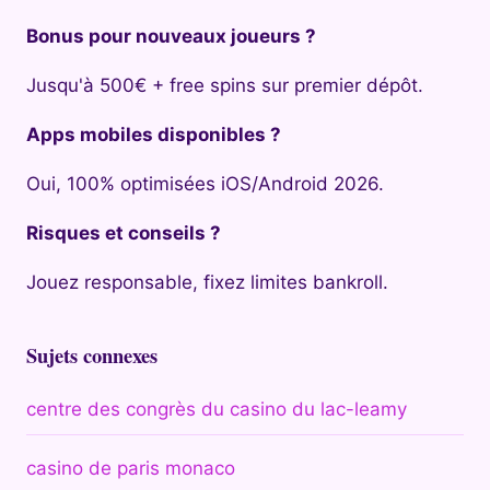
Bonus pour nouveaux joueurs ?
Jusqu'à 500€ + free spins sur premier dépôt.
Apps mobiles disponibles ?
Oui, 100% optimisées iOS/Android 2026.
Risques et conseils ?
Jouez responsable, fixez limites bankroll.
Sujets connexes
centre des congrès du casino du lac-leamy
casino de paris monaco