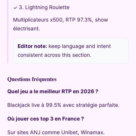
3. Lightning Roulette
✓
Multiplicateurs x500, RTP 97.3%, show
électrisant.
Editor note:
keep language and intent
consistent across this section.
Questions fréquentes
Quel jeu a le meilleur RTP en 2026 ?
Blackjack live à 99.5% avec stratégie parfaite.
Où jouer ces top 3 en France ?
Sur sites ANJ comme Unibet, Winamax.