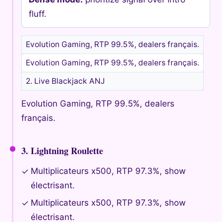
fluff.
Evolution Gaming, RTP 99.5%, dealers français.
Evolution Gaming, RTP 99.5%, dealers français.
2. Live Blackjack ANJ
Evolution Gaming, RTP 99.5%, dealers
français.
3. Lightning Roulette
Multiplicateurs x500, RTP 97.3%, show
✓
électrisant.
Multiplicateurs x500, RTP 97.3%, show
✓
électrisant.