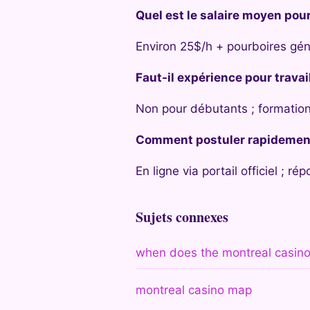
Quel est le salaire moyen pour
Environ 25$/h + pourboires gén
Faut-il expérience pour travail
Non pour débutants ; formation
Comment postuler rapidemen
En ligne via portail officiel ; r
Sujets connexes
when does the montreal casin
montreal casino map