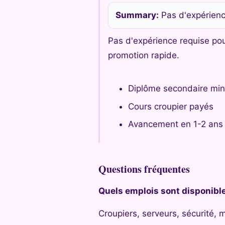
Summary:
Pas d'expérienc
Pas d'expérience requise po
promotion rapide.
Diplôme secondaire mi
Cours croupier payés
Avancement en 1-2 ans
Questions fréquentes
Quels emplois sont disponibl
Croupiers, serveurs, sécurité, 