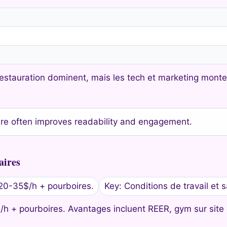
 restauration dominent, mais les tech et marketing monte
ure often improves readability and engagement.
aires
: 20-35$/h + pourboires.
Key: Conditions de travail et s
$/h + pourboires. Avantages incluent REER, gym sur site 