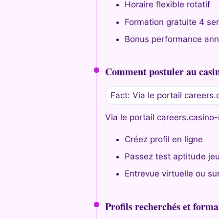
Horaire flexible rotatif
Formation gratuite 4 s
Bonus performance ann
Comment postuler au casi
Fact: Via le portail career
Via le portail careers.casi
Créez profil en ligne
Passez test aptitude je
Entrevue virtuelle ou sur
Profils recherchés et forma