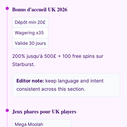
Bonus d'accueil UK 2026
Dépôt min 20£
Wagering x35
Valide 30 jours
200% jusqu'à 500£ + 100 free spins sur
Starburst.
Editor note:
keep language and intent
consistent across this section.
Jeux phares pour UK players
Mega Moolah