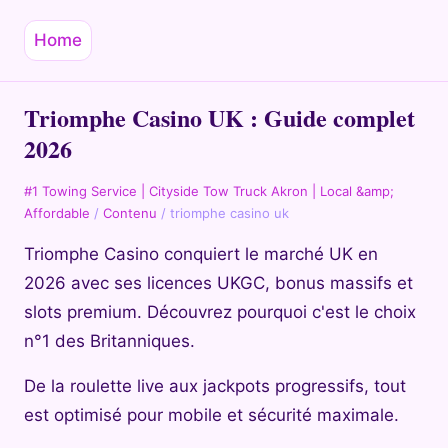
Home
Triomphe Casino UK : Guide complet
2026
#1 Towing Service | Cityside Tow Truck Akron | Local &amp;
Affordable
/
Contenu
/
triomphe casino uk
Triomphe Casino conquiert le marché UK en
2026 avec ses licences UKGC, bonus massifs et
slots premium. Découvrez pourquoi c'est le choix
n°1 des Britanniques.
De la roulette live aux jackpots progressifs, tout
est optimisé pour mobile et sécurité maximale.