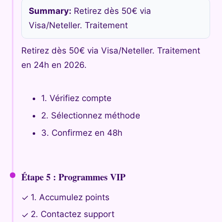
Summary:
Retirez dès 50€ via
Visa/Neteller. Traitement
Retirez dès 50€ via Visa/Neteller. Traitement
en 24h en 2026.
1. Vérifiez compte
2. Sélectionnez méthode
3. Confirmez en 48h
Étape 5 : Programmes VIP
1. Accumulez points
✓
2. Contactez support
✓