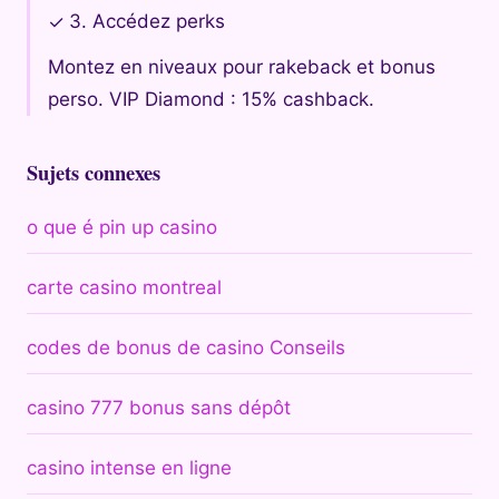
3. Accédez perks
✓
Montez en niveaux pour rakeback et bonus
perso. VIP Diamond : 15% cashback.
Sujets connexes
o que é pin up casino
carte casino montreal
codes de bonus de casino Conseils
casino 777 bonus sans dépôt
casino intense en ligne