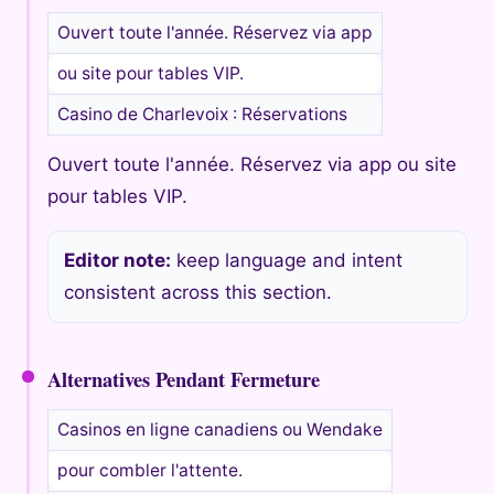
Ouvert toute l'année. Réservez via app
ou site pour tables VIP.
Casino de Charlevoix : Réservations
Ouvert toute l'année. Réservez via app ou site
pour tables VIP.
Editor note:
keep language and intent
consistent across this section.
Alternatives Pendant Fermeture
Casinos en ligne canadiens ou Wendake
pour combler l'attente.