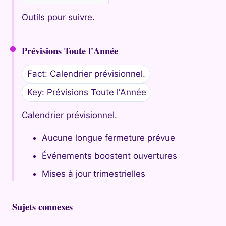
Outils pour suivre.
Prévisions Toute l'Année
Fact: Calendrier prévisionnel.
Key: Prévisions Toute l'Année
Calendrier prévisionnel.
Aucune longue fermeture prévue
Événements boostent ouvertures
Mises à jour trimestrielles
Sujets connexes