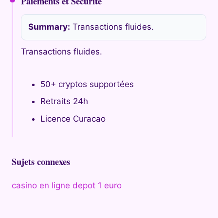
Paiements et Sécurité
Summary:
Transactions fluides.
Transactions fluides.
50+ cryptos supportées
Retraits 24h
Licence Curacao
Sujets connexes
casino en ligne depot 1 euro