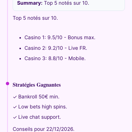
Summary:
Top 5 notés sur 10.
Top 5 notés sur 10.
Casino 1: 9.5/10 - Bonus max.
Casino 2: 9.2/10 - Live FR.
Casino 3: 8.8/10 - Mobile.
Stratégies Gagnantes
Bankroll 50€ min.
✓
Low bets high spins.
✓
Live chat support.
✓
Conseils pour 22/12/2026.