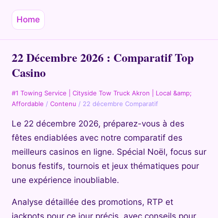
Home
22 Décembre 2026 : Comparatif Top
Casino
#1 Towing Service | Cityside Tow Truck Akron | Local &amp;
Affordable
/
Contenu
/
22 décembre Comparatif
Le 22 décembre 2026, préparez-vous à des
fêtes endiablées avec notre comparatif des
meilleurs casinos en ligne. Spécial Noël, focus sur
bonus festifs, tournois et jeux thématiques pour
une expérience inoubliable.
Analyse détaillée des promotions, RTP et
jackpots pour ce jour précis, avec conseils pour