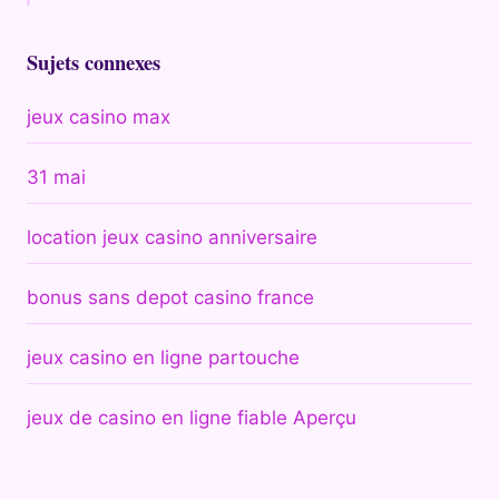
Sujets connexes
jeux casino max
31 mai
location jeux casino anniversaire
bonus sans depot casino france
jeux casino en ligne partouche
jeux de casino en ligne fiable Aperçu