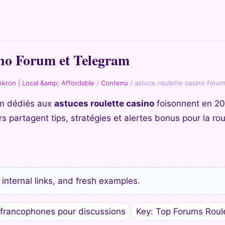
ino Forum et Telegram
Akron | Local &amp; Affordable
/
Contenu
/
astuce roulette casino foru
am dédiés aux
astuces roulette casino
foisonnent en 202
partagent tips, stratégies et alertes bonus pour la roul
, internal links, and fresh examples.
 francophones pour discussions
Key: Top Forums Roul