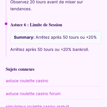
Observez 20 tours avant de miser sur
tendances.
Astuce 6 : Limite de Session
Summary:
Arrêtez après 50 tours ou +20%
Arrêtez après 50 tours ou +20% bankroll.
Sujets connexes
astuce roulette casino
astuce roulette casino forum
simulateur roulette casino gratuit