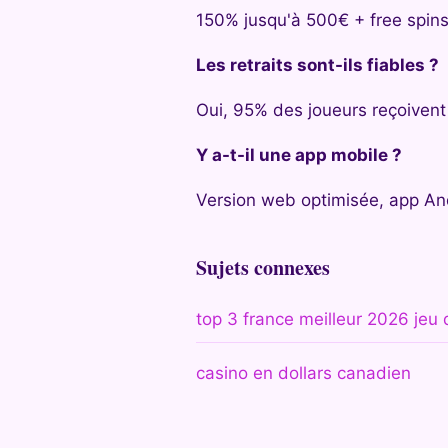
150% jusqu'à 500€ + free spins 
Les retraits sont-ils fiables ?
Oui, 95% des joueurs reçoivent 
Y a-t-il une app mobile ?
Version web optimisée, app And
Sujets connexes
top 3 france meilleur 2026 jeu 
casino en dollars canadien