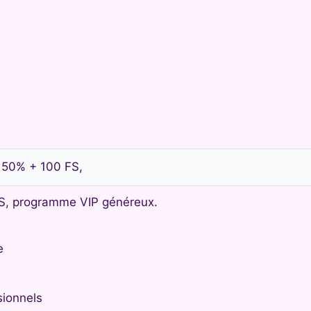
50% + 100 FS,
S, programme VIP généreux.
e
ionnels