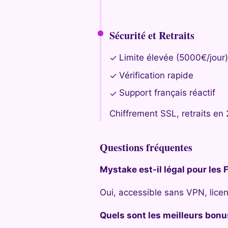
Sécurité et Retraits
Limite élevée (5000€/jour
✓
Vérification rapide
✓
Support français réactif
✓
Chiffrement SSL, retraits en 
Questions fréquentes
Mystake est-il légal pour les 
Oui, accessible sans VPN, lice
Quels sont les meilleurs bonu