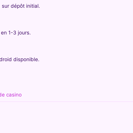
sur dépôt initial.
en 1-3 jours.
roid disponible.
de casino