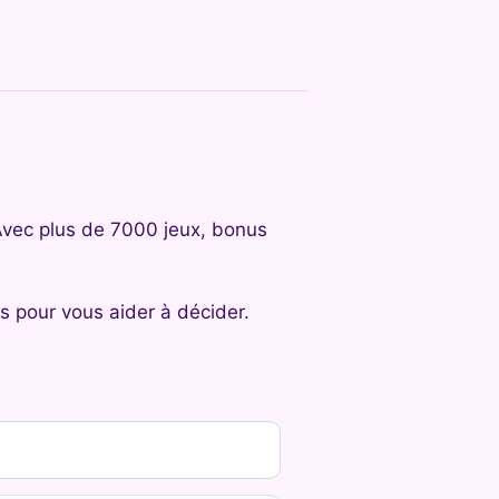
Avec plus de 7000 jeux, bonus
ses pour vous aider à décider.