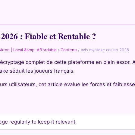
2026 : Fiable et Rentable ?
Akron | Local &amp; Affordable
/
Contenu
/
avis mystake casino 2026
écryptage complet de cette plateforme en plein essor. 
ake séduit les joueurs français.
urs utilisateurs, cet article évalue les forces et faibles
ge regularly to keep it relevant.