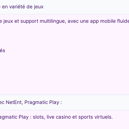
 en variété de jeux
e jeux et support multilingue, avec une app mobile fluid
nés
c NetEnt, Pragmatic Play :
matic Play : slots, live casino et sports virtuels.