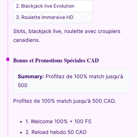
2. Blackjack live Evolution
3. Roulette Immersive HD
Slots, blackjack live, roulette avec croupiers
canadiens.
Bonus et Promotions Spéciales CAD
Summary:
Profitez de 100% match jusqu'à
500
Profitez de 100% match jusqu'à 500 CAD.
1. Welcome 100% + 100 FS
2. Reload hebdo 50 CAD