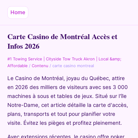
Home
Carte Casino de Montréal Accès et
Infos 2026
#1 Towing Service | Cityside Tow Truck Akron | Local &amp;
Affordable
/
Contenu
/
carte casino montreal
Le Casino de Montréal, joyau du Québec, attire
en 2026 des milliers de visiteurs avec ses 3 000
machines à sous et tables de jeux. Situé sur l'île
Notre-Dame, cet article détaille la carte d'accès,
plans, transports et tout pour planifier votre
visite. Évitez les pièges et profitez pleinement.
Avec extensions récentes, le casino offre poker