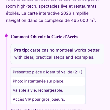
room high-tech, spectacles live et restaurants
étoilés. La carte interactive 2026 simplifie
navigation dans ce complexe de 465 000 m².
Comment Obtenir la Carte d'Accès
Pro tip:
carte casino montreal works better
with clear, practical steps and examples.
Présentez pièce d'identité valide (21+).
Photo instantanée sur place.
Valable à vie, rechargeable.
Accès VIP pour gros joueurs.