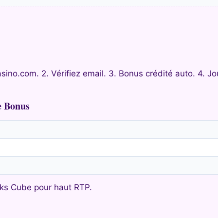
sino.com. 2. Vérifiez email. 3. Bonus crédité auto. 4. Jou
e Bonus
iks Cube pour haut RTP.