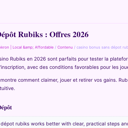
épôt Rubiks : Offres 2026
Akron | Local &amp; Affordable
/
Contenu
/
casino bonus sans dépot rub
no Rubiks en 2026 sont parfaits pour tester la platefo
l'inscription, avec des conditions favorables pour les jo
ontre comment claimer, jouer et retirer vos gains. Rubi
uitive.
Dépôt
épot rubiks works better with clear, practical steps a