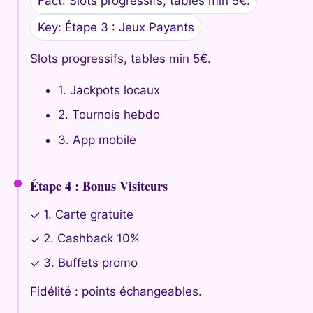
Fact: Slots progressifs, tables min 5€.
Key: Étape 3 : Jeux Payants
Slots progressifs, tables min 5€.
1. Jackpots locaux
2. Tournois hebdo
3. App mobile
Étape 4 : Bonus Visiteurs
1. Carte gratuite
✓
2. Cashback 10%
✓
3. Buffets promo
✓
Fidélité : points échangeables.