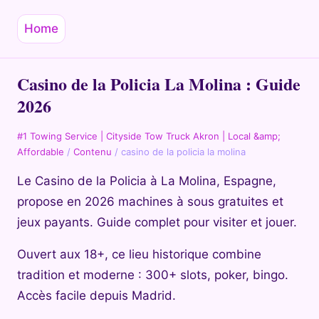
Home
Casino de la Policia La Molina : Guide
2026
#1 Towing Service | Cityside Tow Truck Akron | Local &amp;
Affordable
/
Contenu
/
casino de la policia la molina
Le Casino de la Policia à La Molina, Espagne,
propose en 2026 machines à sous gratuites et
jeux payants. Guide complet pour visiter et jouer.
Ouvert aux 18+, ce lieu historique combine
tradition et moderne : 300+ slots, poker, bingo.
Accès facile depuis Madrid.