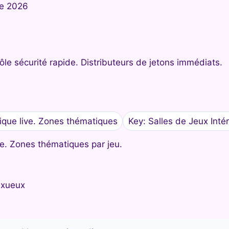
ue 2026
ôle sécurité rapide. Distributeurs de jetons immédiats.
ique live. Zones thématiques
Key: Salles de Jeux Inté
ve. Zones thématiques par jeu.
luxueux