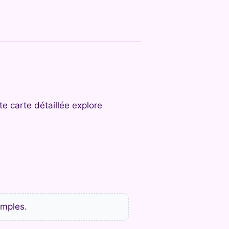
te carte détaillée explore
amples.