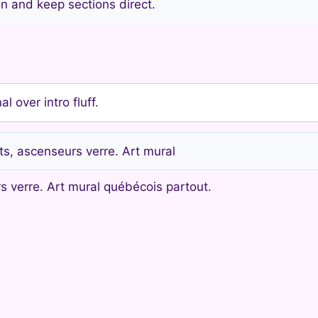
on and keep sections direct.
al over intro fluff.
ts, ascenseurs verre. Art mural
rs verre. Art mural québécois partout.