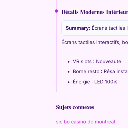
Détails Modernes Intérieu
Summary:
Écrans tactiles 
Écrans tactiles interactifs, 
VR slots : Nouveauté
Borne resto : Résa insta
Énergie : LED 100%
Sujets connexes
sic bo casino de montreal