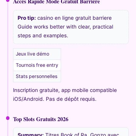
Accès Rapide Mode Gratuit Barrière
Pro tip:
casino en ligne gratuit barriere
Guide works better with clear, practical
steps and examples.
Jeux live démo
Tournois free entry
Stats personnelles
Inscription gratuite, app mobile compatible
iOS/Android. Pas de dépôt requis.
Top Slots Gratuits 2026
Summary:
Titres Book of Ra, Gonzo avec