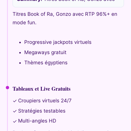
Titres Book of Ra, Gonzo avec RTP 96%+ en
mode fun.
Progressive jackpots virtuels
Megaways gratuit
Thèmes égyptiens
Tableaux et Live Gratuits
Croupiers virtuels 24/7
✓
Stratégies testables
✓
Multi-angles HD
✓