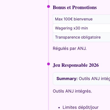
Bonus et Promotions
Max 100€ bienvenue
Wagering x30 min
Transparence obligatoire
Régulés par ANJ.
Jeu Responsable 2026
Summary:
Outils ANJ intég
Outils ANJ intégrés.
Limites dépôt/jour