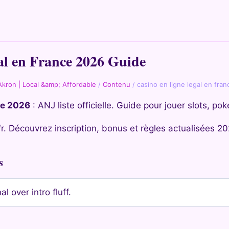
al en France 2026 Guide
Akron | Local &amp; Affordable
/
Contenu
/
casino en ligne legal en fra
ce 2026
: ANJ liste officielle. Guide pour jouer slots, poke
. Découvrez inscription, bonus et règles actualisées 20
s
al over intro fluff.