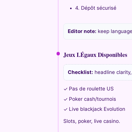
4. Dépôt sécurisé
Editor note:
keep language 
Jeux LÉgaux Disponibles
Checklist:
headline clarity
Pas de roulette US
✓
Poker cash/tournois
✓
Live blackjack Evolution
✓
Slots, poker, live casino.