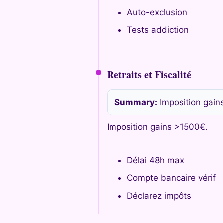
Auto-exclusion
Tests addiction
Retraits et Fiscalité
Summary:
Imposition gain
Imposition gains >1500€.
Délai 48h max
Compte bancaire vérif
Déclarez impôts