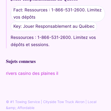
Fact: Ressources : 1-866-531-2600. Limitez
vos dépôts
Key: Jouer Responsablement au Québec
Ressources : 1-866-531-2600. Limitez vos
dépôts et sessions.
Sujets connexes
rivers casino des plaines il
© #1 Towing Service | Cityside Tow Truck Akron | Local
&amp; Affordable