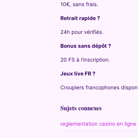
10€, sans frais.
Retrait rapide ?
24h pour vérifiés.
Bonus sans dépôt ?
20 FS à l’inscription.
Jeux live FR ?
Croupiers francophones disponi
Sujets connexes
reglementation casino en ligne