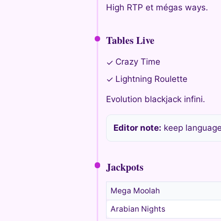
High RTP et mégas ways.
Tables Live
Crazy Time
✓
Lightning Roulette
✓
Evolution blackjack infini.
Editor note:
keep language 
Jackpots
Mega Moolah
Arabian Nights