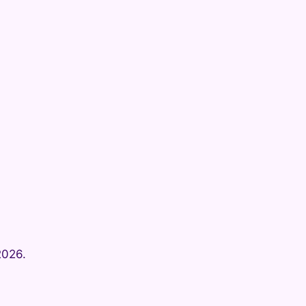
2026.