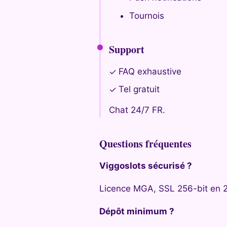
Tournois
Support
FAQ exhaustive
✓
Tel gratuit
✓
Chat 24/7 FR.
Questions fréquentes
Viggoslots sécurisé ?
Licence MGA, SSL 256-bit en 
Dépôt minimum ?