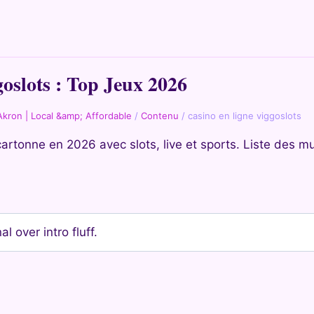
oslots : Top Jeux 2026
Akron | Local &amp; Affordable
/
Contenu
/
casino en ligne viggoslots
cartonne en 2026 avec slots, live et sports. Liste des mu
al over intro fluff.