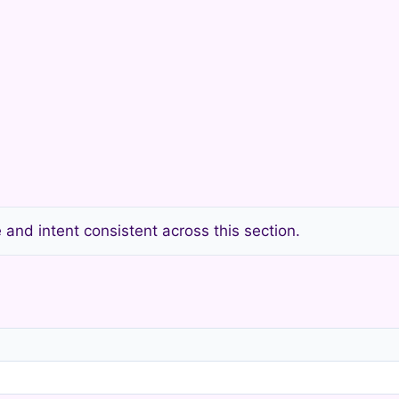
and intent consistent across this section.