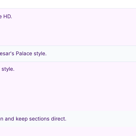
e HD.
esar's Palace style.
 style.
on and keep sections direct.