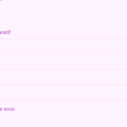
ratif
 a sous