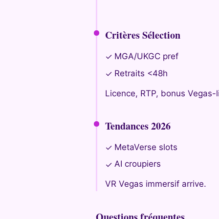
Critères Sélection
MGA/UKGC pref
✓
Retraits <48h
✓
Licence, RTP, bonus Vegas-l
Tendances 2026
MetaVerse slots
✓
AI croupiers
✓
VR Vegas immersif arrive.
Questions fréquentes