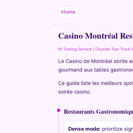
Home
Casino Montréal Res
#1 Towing Service | Cityside Tow Truck 
Le Casino de Montréal abrite e
gourmand aux tables gastronom
Ce guide liste les meilleurs sp
soirée casino.
Restaurants Gastronomiqu
Dense mode:
prioritize sign