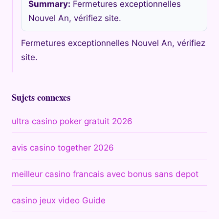
Summary:
Fermetures exceptionnelles
Nouvel An, vérifiez site.
Fermetures exceptionnelles Nouvel An, vérifiez
site.
Sujets connexes
ultra casino poker gratuit 2026
avis casino together 2026
meilleur casino francais avec bonus sans depot
casino jeux video Guide