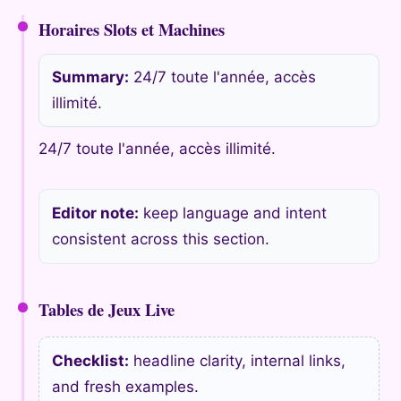
Horaires Slots et Machines
Summary:
24/7 toute l'année, accès
illimité.
24/7 toute l'année, accès illimité.
Editor note:
keep language and intent
consistent across this section.
Tables de Jeux Live
Checklist:
headline clarity, internal links,
and fresh examples.