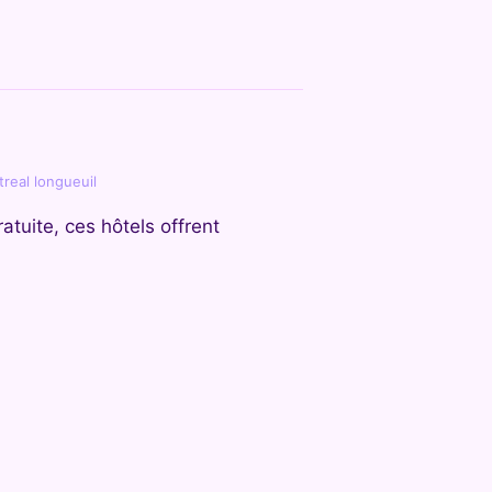
real longueuil
atuite, ces hôtels offrent