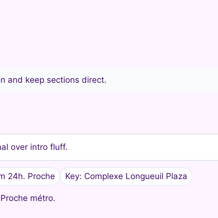
on and keep sections direct.
al over intro fluff.
gym 24h. Proche
Key: Complexe Longueuil Plaza
. Proche métro.