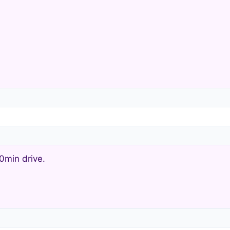
20min drive.