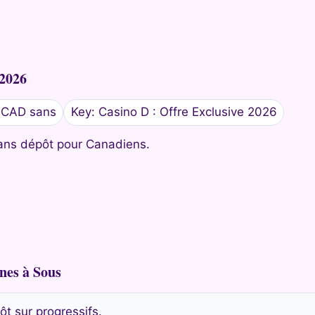
 2026
 CAD sans
Key: Casino D : Offre Exclusive 2026
ns dépôt pour Canadiens.
nes à Sous
t sur progressifs.