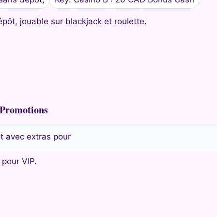
ôt, jouable sur blackjack et roulette.
+ Promotions
 avec extras pour
 pour VIP.