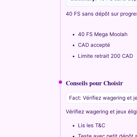
40 FS sans dépôt sur progres
40 FS Mega Moolah
CAD accepté
Limite retrait 200 CAD
Conseils pour Choisir
Fact: Vérifiez wagering et j
Vérifiez wagering et jeux élig
Lis les T&C
Teste avec petit dépôt 