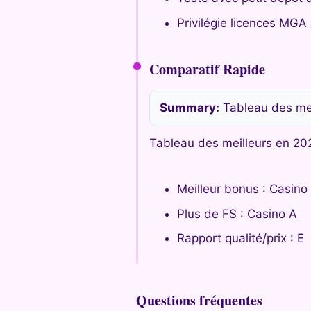
Privilégie licences MGA
Comparatif Rapide
Summary:
Tableau des mei
Tableau des meilleurs en 20
Meilleur bonus : Casino
Plus de FS : Casino A
Rapport qualité/prix : E
Questions fréquentes