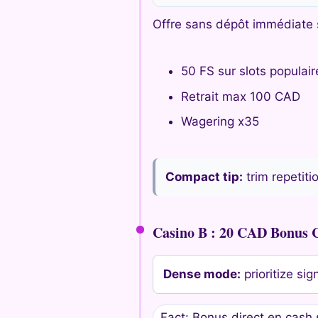
Offre sans dépôt immédiate s
50 FS sur slots populair
Retrait max 100 CAD
Wagering x35
Compact tip:
trim repetiti
Casino B : 20 CAD Bonus 
Dense mode:
prioritize sign
Fact: Bonus direct en cash