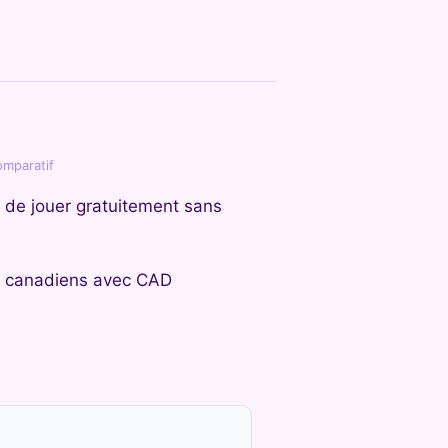
omparatif
 de jouer gratuitement sans
rs canadiens avec CAD