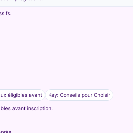
sifs.
eux éligibles avant
Key: Conseils pour Choisir
ibles avant inscription.
après