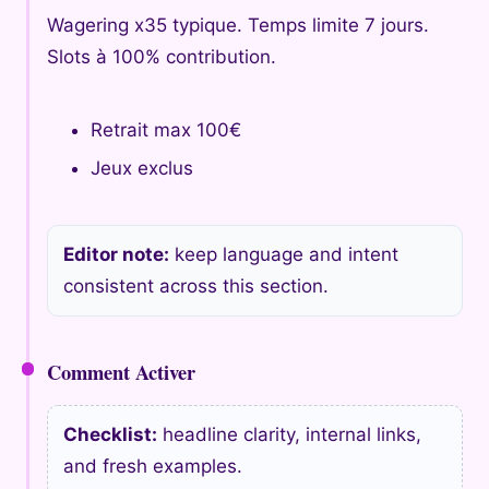
Wagering x35 typique. Temps limite 7 jours.
Slots à 100% contribution.
Retrait max 100€
Jeux exclus
Editor note:
keep language and intent
consistent across this section.
Comment Activer
Checklist:
headline clarity, internal links,
and fresh examples.