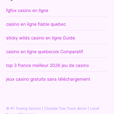
fgfox casino en ligne
casino en ligne fiable quebec
sticky wilds casino en ligne Guide
casino en ligne quebecois Comparatif
top 3 france meilleur 2026 jeu de casino
jeux casino gratuits sans téléchargement
© #1 Towing Service | Cityside Tow Truck Akron | Local