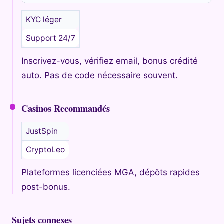
KYC léger
Support 24/7
Inscrivez-vous, vérifiez email, bonus crédité
auto. Pas de code nécessaire souvent.
Casinos Recommandés
JustSpin
CryptoLeo
Plateformes licenciées MGA, dépôts rapides
post-bonus.
Sujets connexes