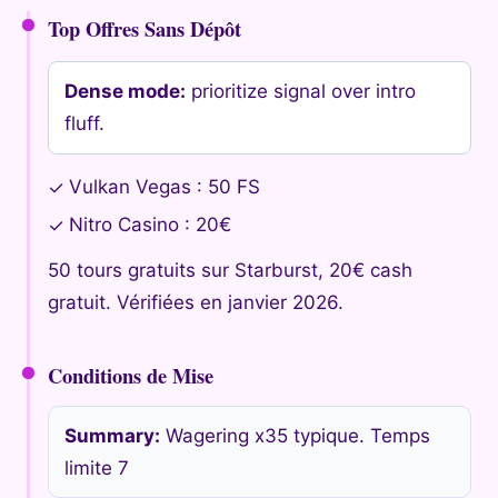
Top Offres Sans Dépôt
Dense mode:
prioritize signal over intro
fluff.
Vulkan Vegas : 50 FS
✓
Nitro Casino : 20€
✓
50 tours gratuits sur Starburst, 20€ cash
gratuit. Vérifiées en janvier 2026.
Conditions de Mise
Summary:
Wagering x35 typique. Temps
limite 7