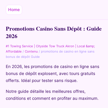
Home
Promotions Casino Sans Dépôt : Guide
2026
#1 Towing Service | Cityside Tow Truck Akron | Local &amp;
Affordable
/
Contenu
/
promotions de casino en ligne sans
bonus de dépôt Guide
En 2026, les promotions de casino en ligne sans
bonus de dépôt explosent, avec tours gratuits
offerts. Idéal pour tester sans risque.
Notre guide détaille les meilleures offres,
conditions et comment en profiter au maximum.