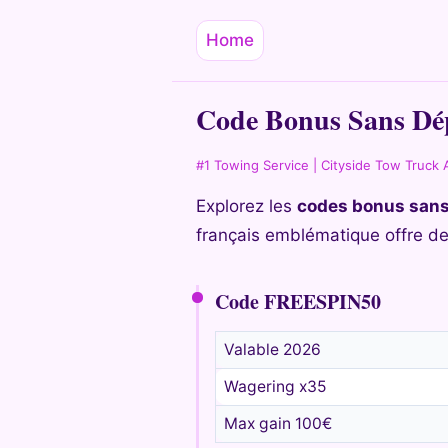
Home
Code Bonus Sans Dép
#1 Towing Service | Cityside Tow Truck 
Explorez les
codes bonus sans 
français emblématique offre des
Code FREESPIN50
Valable 2026
Wagering x35
Max gain 100€