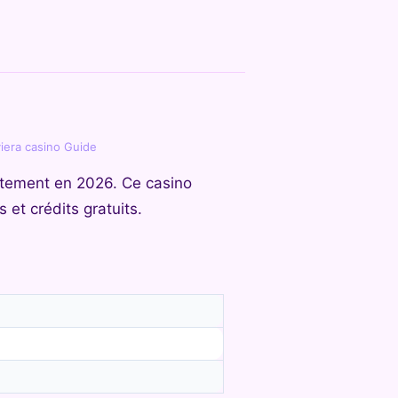
iera casino Guide
uitement en 2026. Ce casino
et crédits gratuits.