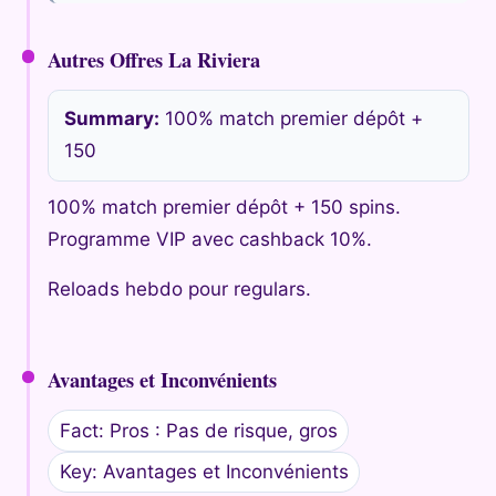
Autres Offres La Riviera
Summary:
100% match premier dépôt +
150
100% match premier dépôt + 150 spins.
Programme VIP avec cashback 10%.
Reloads hebdo pour regulars.
Avantages et Inconvénients
Fact: Pros : Pas de risque, gros
Key: Avantages et Inconvénients