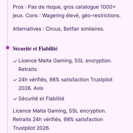
Pros : Pas de risque, gros catalogue 1000+
jeux. Cons : Wagering élevé, géo-restrictions.
Alternatives : Circus, Betfair similaires.
Sécurité et Fiabilité
Licence Malta Gaming, SSL encryption.
✓
Retraits
24h vérifiés, 98% satisfaction Trustpilot
✓
2026. Avis
Sécurité et Fiabilité
✓
Licence Malta Gaming, SSL encryption.
Retraits 24h vérifiés, 98% satisfaction
Trustpilot 2026.