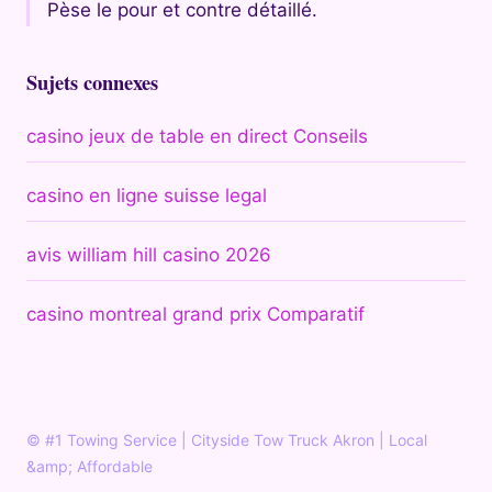
Pèse le pour et contre détaillé.
Sujets connexes
casino jeux de table en direct Conseils
casino en ligne suisse legal
avis william hill casino 2026
casino montreal grand prix Comparatif
© #1 Towing Service | Cityside Tow Truck Akron | Local
&amp; Affordable