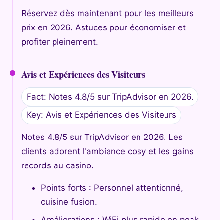
Réservez dès maintenant pour les meilleurs
prix en 2026. Astuces pour économiser et
profiter pleinement.
Avis et Expériences des Visiteurs
Fact: Notes 4.8/5 sur TripAdvisor en 2026.
Key: Avis et Expériences des Visiteurs
Notes 4.8/5 sur TripAdvisor en 2026. Les
clients adorent l'ambiance cosy et les gains
records au casino.
Points forts : Personnel attentionné,
cuisine fusion.
Améliorations : WiFi plus rapide en peak