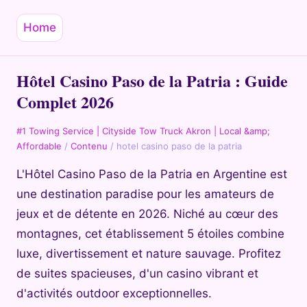
Home
Hôtel Casino Paso de la Patria : Guide
Complet 2026
#1 Towing Service | Cityside Tow Truck Akron | Local &amp;
Affordable
/
Contenu
/
hotel casino paso de la patria
L'Hôtel Casino Paso de la Patria en Argentine est
une destination paradise pour les amateurs de
jeux et de détente en 2026. Niché au cœur des
montagnes, cet établissement 5 étoiles combine
luxe, divertissement et nature sauvage. Profitez
de suites spacieuses, d'un casino vibrant et
d'activités outdoor exceptionnelles.