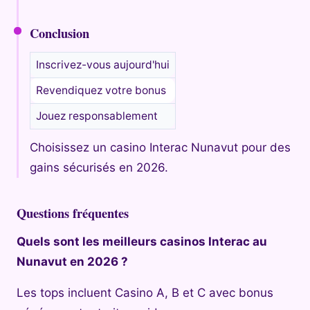
Conclusion
Inscrivez-vous aujourd'hui
Revendiquez votre bonus
Jouez responsablement
Choisissez un casino Interac Nunavut pour des
gains sécurisés en 2026.
Questions fréquentes
Quels sont les meilleurs casinos Interac au
Nunavut en 2026 ?
Les tops incluent Casino A, B et C avec bonus