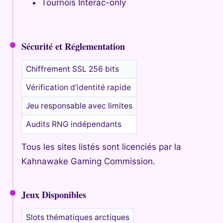
Tournois Interac-only
Sécurité et Réglementation
Chiffrement SSL 256 bits
Vérification d'identité rapide
Jeu responsable avec limites
Audits RNG indépendants
Tous les sites listés sont licenciés par la
Kahnawake Gaming Commission.
Jeux Disponibles
Slots thématiques arctiques