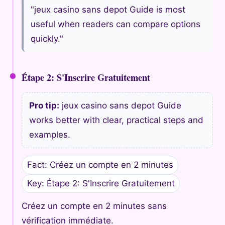
"jeux casino sans depot Guide is most
useful when readers can compare options
quickly."
Étape 2: S'Inscrire Gratuitement
Pro tip:
jeux casino sans depot Guide
works better with clear, practical steps and
examples.
Fact: Créez un compte en 2 minutes
Key: Étape 2: S'Inscrire Gratuitement
Créez un compte en 2 minutes sans
vérification immédiate.