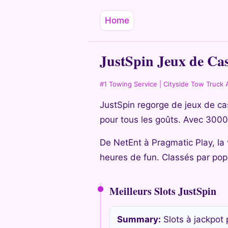
Home
JustSpin Jeux de Cas
#1 Towing Service | Cityside Tow Truck 
JustSpin regorge de jeux de casi
pour tous les goûts. Avec 3000+
De NetEnt à Pragmatic Play, la v
heures de fun. Classés par popu
Meilleurs Slots JustSpin
Summary:
Slots à jackpot 