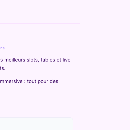
gne
meilleurs slots, tables et live
és.
 immersive : tout pour des