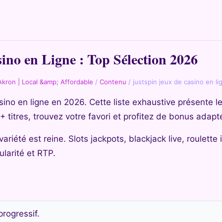
ino en Ligne : Top Sélection 2026
Akron | Local &amp; Affordable
/
Contenu
/
justspin jeux de casino en li
no en ligne en 2026. Cette liste exhaustive présente les 
 titres, trouvez votre favori et profitez de bonus adapt
ariété est reine. Slots jackpots, blackjack live, roulette
larité et RTP.
progressif.