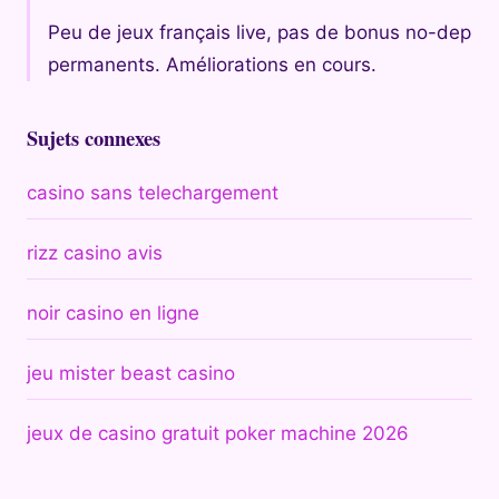
Peu de jeux français live, pas de bonus no-dep
permanents. Améliorations en cours.
Sujets connexes
casino sans telechargement
rizz casino avis
noir casino en ligne
jeu mister beast casino
jeux de casino gratuit poker machine 2026