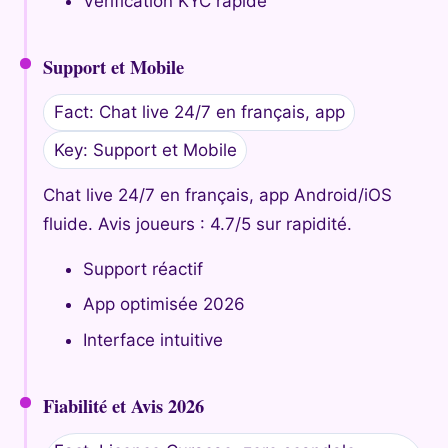
Vérification KYC rapide
Support et Mobile
Fact: Chat live 24/7 en français, app
Key: Support et Mobile
Chat live 24/7 en français, app Android/iOS
fluide. Avis joueurs : 4.7/5 sur rapidité.
Support réactif
App optimisée 2026
Interface intuitive
Fiabilité et Avis 2026