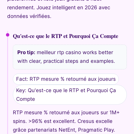
rendement. Jouez intelligent en 2026 avec
données vérifiées.
Qu'est-ce que le RTP et Pourquoi Ça Compte
Pro tip:
meilleur rtp casino works better
with clear, practical steps and examples.
Fact: RTP mesure % retourné aux joueurs
Key: Qu'est-ce que le RTP et Pourquoi Ça
Compte
RTP mesure % retourné aux joueurs sur 1M+
spins. >96% est excellent. Cresus excelle
grâce partenariats NetEnt, Pragmatic Play.