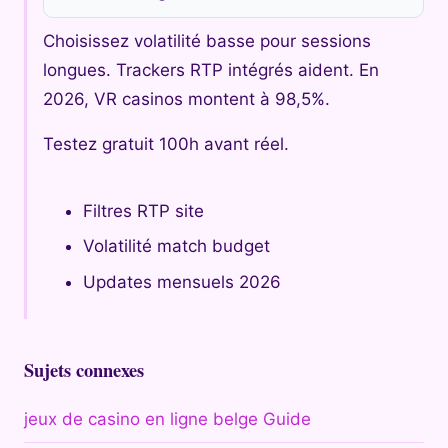
Choisissez volatilité basse pour sessions
longues. Trackers RTP intégrés aident. En
2026, VR casinos montent à 98,5%.
Testez gratuit 100h avant réel.
Filtres RTP site
Volatilité match budget
Updates mensuels 2026
Sujets connexes
jeux de casino en ligne belge Guide