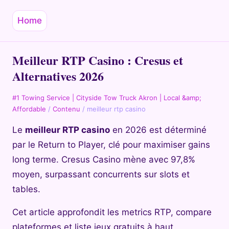
Home
Meilleur RTP Casino : Cresus et
Alternatives 2026
#1 Towing Service | Cityside Tow Truck Akron | Local &amp;
Affordable
/
Contenu
/
meilleur rtp casino
Le
meilleur RTP casino
en 2026 est déterminé
par le Return to Player, clé pour maximiser gains
long terme. Cresus Casino mène avec 97,8%
moyen, surpassant concurrents sur slots et
tables.
Cet article approfondit les metrics RTP, compare
plateformes et liste jeux gratuits à haut