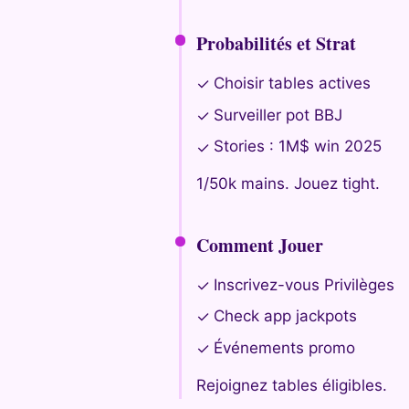
Probabilités et Strat
Choisir tables actives
✓
Surveiller pot BBJ
✓
Stories : 1M$ win 2025
✓
1/50k mains. Jouez tight.
Comment Jouer
Inscrivez-vous Privilèges
✓
Check app jackpots
✓
Événements promo
✓
Rejoignez tables éligibles.