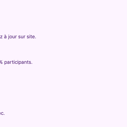
à jour sur site.
 participants.
ec.