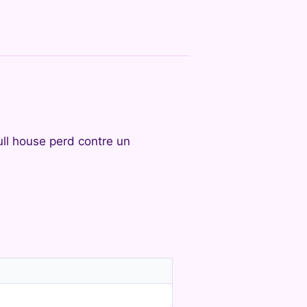
ull house perd contre un