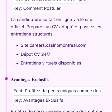
Key: Comment Postuler
La candidature se fait en ligne via le site
officiel. Préparez un CV adapté et passez les
entretiens structurés.
Site careers.casinomontreal.com
Dépôt CV 24/7
Entretiens virtuels disponibles
Avantages Exclusifs
Fact: Profitez de perks uniques comme des
Key: Avantages Exclusifs
Profitez de perks uniques comme des entrées