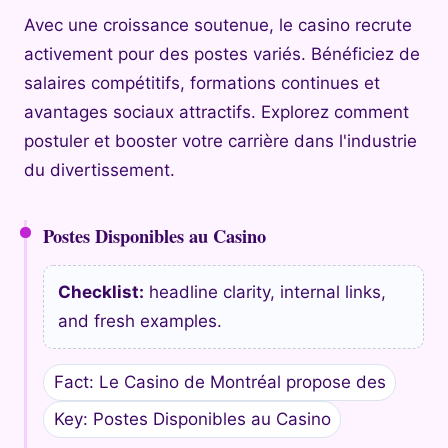
Avec une croissance soutenue, le casino recrute
activement pour des postes variés. Bénéficiez de
salaires compétitifs, formations continues et
avantages sociaux attractifs. Explorez comment
postuler et booster votre carrière dans l'industrie
du divertissement.
Postes Disponibles au Casino
Checklist:
headline clarity, internal links,
and fresh examples.
Fact: Le Casino de Montréal propose des
Key: Postes Disponibles au Casino