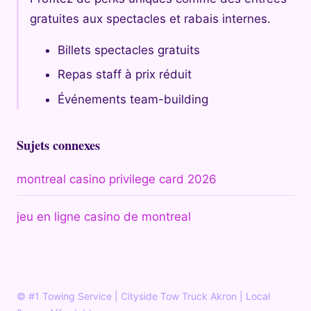
gratuites aux spectacles et rabais internes.
Billets spectacles gratuits
Repas staff à prix réduit
Événements team-building
Sujets connexes
montreal casino privilege card 2026
jeu en ligne casino de montreal
© #1 Towing Service | Cityside Tow Truck Akron | Local