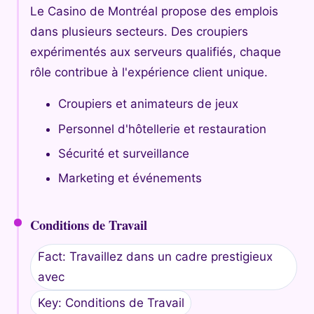
Le Casino de Montréal propose des emplois
dans plusieurs secteurs. Des croupiers
expérimentés aux serveurs qualifiés, chaque
rôle contribue à l'expérience client unique.
Croupiers et animateurs de jeux
Personnel d'hôtellerie et restauration
Sécurité et surveillance
Marketing et événements
Conditions de Travail
Fact: Travaillez dans un cadre prestigieux
avec
Key: Conditions de Travail