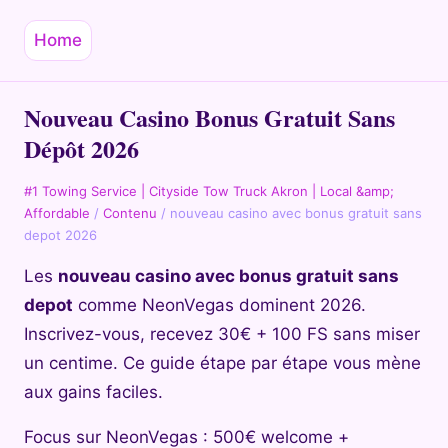
Home
Nouveau Casino Bonus Gratuit Sans
Dépôt 2026
#1 Towing Service | Cityside Tow Truck Akron | Local &amp;
Affordable
/
Contenu
/
nouveau casino avec bonus gratuit sans
depot 2026
Les
nouveau casino avec bonus gratuit sans
depot
comme NeonVegas dominent 2026.
Inscrivez-vous, recevez 30€ + 100 FS sans miser
un centime. Ce guide étape par étape vous mène
aux gains faciles.
Focus sur NeonVegas : 500€ welcome +