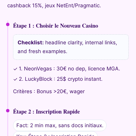
cashback 15%, jeux NetEnt/Pragmatic.
Étape 1 : Choisir le Nouveau Casino
Checklist:
headline clarity, internal links,
and fresh examples.
1. NeonVegas : 30€ no dep, licence MGA.
✓
2. LuckyBlock : 25$ crypto instant.
✓
Critères : Bonus >20€, wager
Étape 2 : Inscription Rapide
Fact: 2 min max, sans docs initiaux.