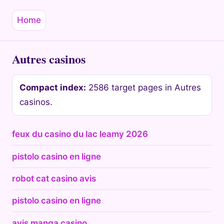
Home
Autres casinos
Compact index:
2586 target pages in Autres
casinos.
feux du casino du lac leamy 2026
pistolo casino en ligne
robot cat casino avis
pistolo casino en ligne
avis manga casino