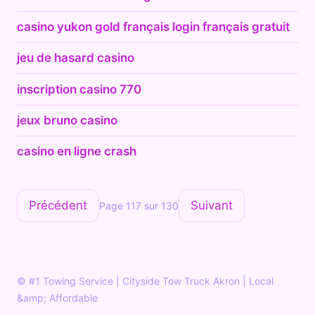
casino yukon gold français login français gratuit
jeu de hasard casino
inscription casino 770
jeux bruno casino
casino en ligne crash
Précédent
Suivant
Page 117 sur 130
© #1 Towing Service | Cityside Tow Truck Akron | Local
&amp; Affordable