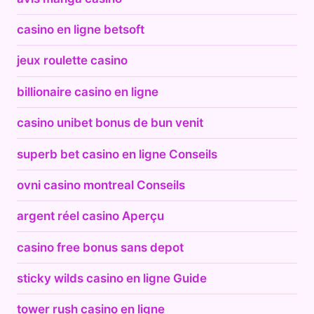
casino en ligne betsoft
jeux roulette casino
billionaire casino en ligne
casino unibet bonus de bun venit
superb bet casino en ligne Conseils
ovni casino montreal Conseils
argent réel casino Aperçu
casino free bonus sans depot
sticky wilds casino en ligne Guide
tower rush casino en ligne