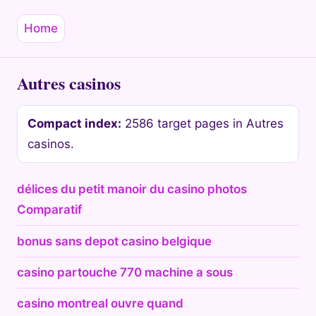
Home
Autres casinos
Compact index:
2586 target pages in Autres
casinos.
délices du petit manoir du casino photos
Comparatif
bonus sans depot casino belgique
casino partouche 770 machine a sous
casino montreal ouvre quand