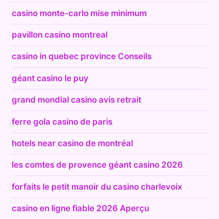
casino monte-carlo mise minimum
pavillon casino montreal
casino in quebec province Conseils
géant casino le puy
grand mondial casino avis retrait
ferre gola casino de paris
hotels near casino de montréal
les comtes de provence géant casino 2026
forfaits le petit manoir du casino charlevoix
casino en ligne fiable 2026 Aperçu