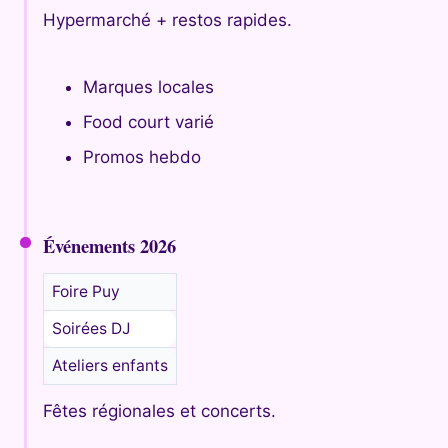
Hypermarché + restos rapides.
Marques locales
Food court varié
Promos hebdo
Événements 2026
Foire Puy
Soirées DJ
Ateliers enfants
Fêtes régionales et concerts.