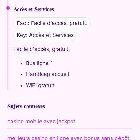
Accès et Services
Fact: Facile d'accès, gratuit.
Key: Accès et Services
Facile d'accès, gratuit.
Bus ligne 1
Handicap accueil
WiFi gratuit
Sujets connexes
casino mobile avec jackpot
meilleurs casino en ligne avec bonus sans dépôt