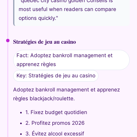
"quebec city casino golden Conseils is
most useful when readers can compare
options quickly."
Stratégies de jeu au casino
Fact: Adoptez bankroll management et
apprenez règles
Key: Stratégies de jeu au casino
Adoptez bankroll management et apprenez
règles blackjack/roulette.
1. Fixez budget quotidien
2. Profitez promos 2026
3. Évitez alcool excessif