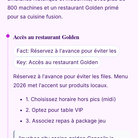
800 machines et un restaurant Golden primé
pour sa cuisine fusion.
Accès au restaurant Golden
Fact: Réservez à l'avance pour éviter les
Key: Accès au restaurant Golden
Réservez à l'avance pour éviter les files. Menu
2026 met l'accent sur produits locaux.
1. Choisissez horaire hors pics (midi)
2. Optez pour table VIP
3. Associez repas à package jeu