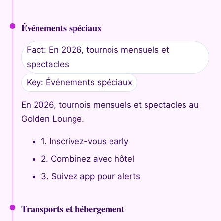
Événements spéciaux
Fact: En 2026, tournois mensuels et
spectacles
Key: Événements spéciaux
En 2026, tournois mensuels et spectacles au
Golden Lounge.
1. Inscrivez-vous early
2. Combinez avec hôtel
3. Suivez app pour alerts
Transports et hébergement