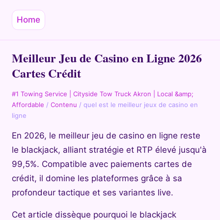
Home
Meilleur Jeu de Casino en Ligne 2026
Cartes Crédit
#1 Towing Service | Cityside Tow Truck Akron | Local &amp;
Affordable
/
Contenu
/
quel est le meilleur jeux de casino en
ligne
En 2026, le meilleur jeu de casino en ligne reste
le blackjack, alliant stratégie et RTP élevé jusqu'à
99,5%. Compatible avec paiements cartes de
crédit, il domine les plateformes grâce à sa
profondeur tactique et ses variantes live.
Cet article dissèque pourquoi le blackjack