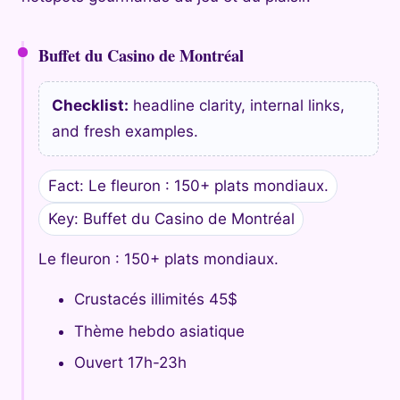
Buffet du Casino de Montréal
Checklist:
headline clarity, internal links,
and fresh examples.
Fact: Le fleuron : 150+ plats mondiaux.
Key: Buffet du Casino de Montréal
Le fleuron : 150+ plats mondiaux.
Crustacés illimités 45$
Thème hebdo asiatique
Ouvert 17h-23h