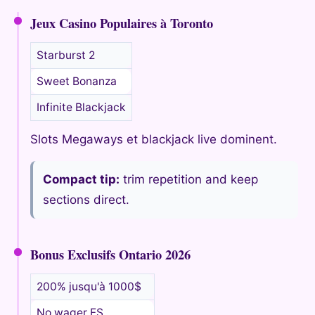
Jeux Casino Populaires à Toronto
Starburst 2
Sweet Bonanza
Infinite Blackjack
Slots Megaways et blackjack live dominent.
Compact tip:
trim repetition and keep
sections direct.
Bonus Exclusifs Ontario 2026
200% jusqu'à 1000$
No wager FS