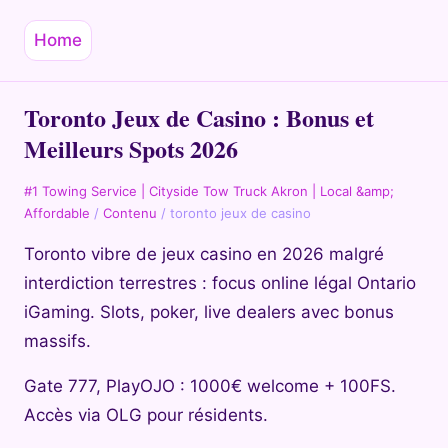
Home
Toronto Jeux de Casino : Bonus et
Meilleurs Spots 2026
#1 Towing Service | Cityside Tow Truck Akron | Local &amp;
Affordable
/
Contenu
/
toronto jeux de casino
Toronto vibre de jeux casino en 2026 malgré
interdiction terrestres : focus online légal Ontario
iGaming. Slots, poker, live dealers avec bonus
massifs.
Gate 777, PlayOJO : 1000€ welcome + 100FS.
Accès via OLG pour résidents.