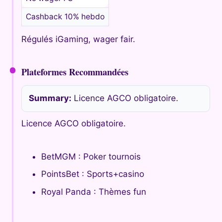
Cashback 10% hebdo
Régulés iGaming, wager fair.
Plateformes Recommandées
Summary:
Licence AGCO obligatoire.
Licence AGCO obligatoire.
BetMGM : Poker tournois
PointsBet : Sports+casino
Royal Panda : Thèmes fun